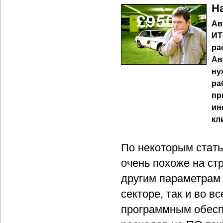
Н
Ав
ИТ
ра
Ав
ну
ра
пр
ин
кл
По некоторым стать
очень похоже на ст
другим параметрам
секторе, так и во 
программным обеспе