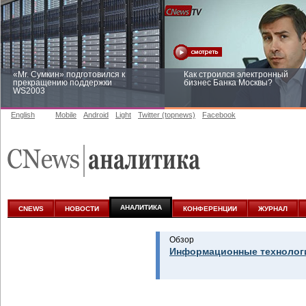
«Mr. Сумкин» подготовился к
Как строился электронный
прекращению поддержки
бизнес Банка Москвы?
WS2003
English
Mobile
Android
Light
Twitter (topnews)
Facebook
Заоблачная оптимизация: как
Рейтинг CNewsInfrastructure 20
Faberlic изменил подход к
приглашаем участвовать
аналитике
АНАЛИТИКА
CNEWS
НОВОСТИ
КОНФЕРЕНЦИИ
ЖУРНАЛ
Обзор
Информационные технологи