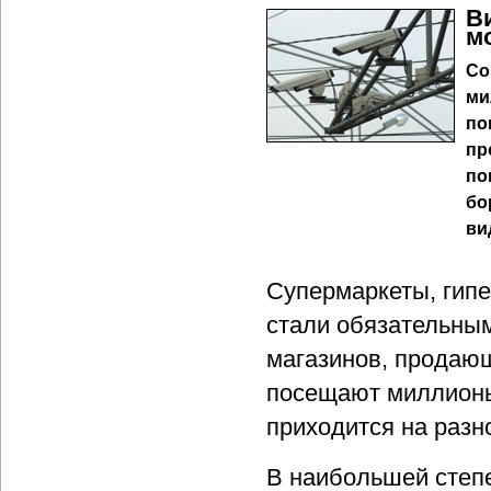
В
м
Со
ми
по
пр
по
бо
ви
Супермаркеты, гипе
стали обязательным
магазинов, продающ
посещают миллионы
приходится на разн
В наибольшей степе