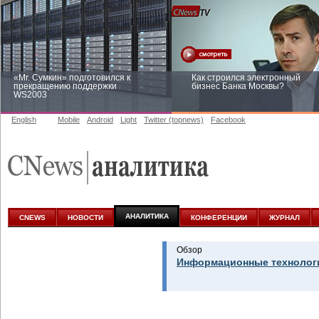
«Mr. Сумкин» подготовился к
Как строился электронный
прекращению поддержки
бизнес Банка Москвы?
WS2003
English
Mobile
Android
Light
Twitter (topnews)
Facebook
Заоблачная оптимизация: как
Рейтинг CNewsInfrastructure 20
Faberlic изменил подход к
приглашаем участвовать
аналитике
АНАЛИТИКА
CNEWS
НОВОСТИ
КОНФЕРЕНЦИИ
ЖУРНАЛ
Обзор
Информационные технологи