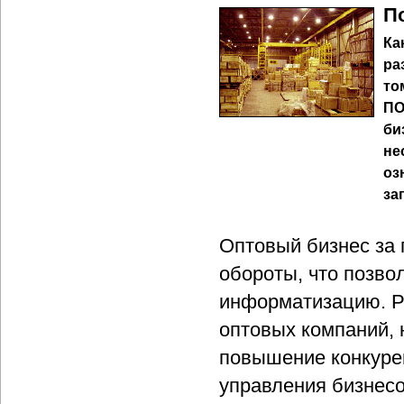
П
Ка
ра
то
ПО
би
не
оз
за
Оптовый бизнес за
обороты, что позво
информатизацию. Ро
оптовых компаний, 
повышение конкурен
управления бизнес