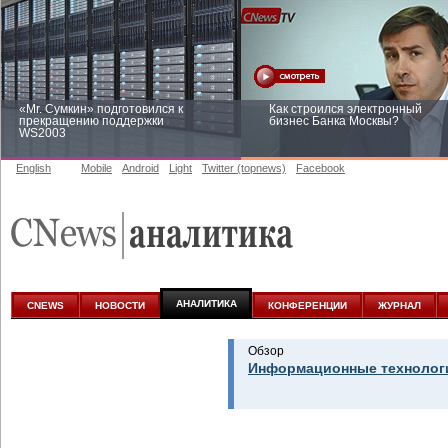
«Mr. Сумкин» подготовился к
Как строился электронный
прекращению поддержки
бизнес Банка Москвы?
WS2003
English
Mobile
Android
Light
Twitter (topnews)
Facebook
Заоблачная оптимизация: как
Рейтинг CNewsInfrastructure 20
Faberlic изменил подход к
приглашаем участвовать
аналитике
АНАЛИТИКА
CNEWS
НОВОСТИ
КОНФЕРЕНЦИИ
ЖУРНАЛ
Обзор
Информационные технологи