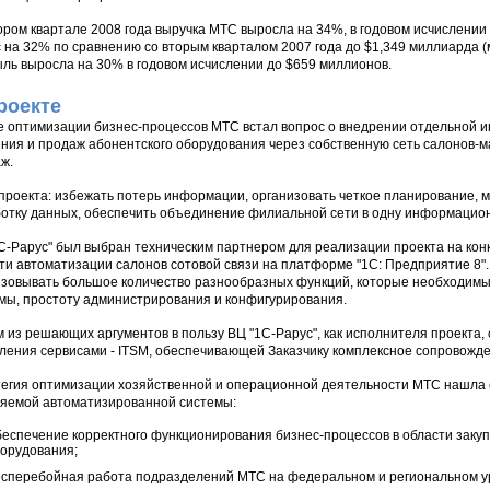
ором квартале 2008 года выручка МТС выросла на 34%, в годовом исчислении
 на 32% по сравнению со вторым кварталом 2007 года до $1,349 миллиарда (
ль выросла на 30% в годовом исчислении до $659 миллионов.
роекте
е оптимизации бизнес-процессов МТС встал вопрос о внедрении отдельной и
ния и продаж абонентского оборудования через собственную сеть салонов-м
ж.
проекта: избежать потерь информации, организовать четкое планирование,
отку данных, обеспечить объединение филиальной сети в одну информацион
С-Рарус" был выбран техническим партнером для реализации проекта на конк
ти автоматизации салонов сотовой связи на платформе "1С: Предприятие 8"
зовывать большое количество разнообразных функций, которые необходим
мы, простоту администрирования и конфигурирования.
 из решающих аргументов в пользу ВЦ "1С-Рарус", как исполнителя проекта,
ления сервисами - ITSM, обеспечивающей Заказчику комплексное сопровожд
егия оптимизации хозяйственной и операционной деятельности МТС нашла 
яемой автоматизированной системы:
еспечение корректного функционирования бизнес-процессов в области закуп
орудования;
сперебойная работа подразделений МТС на федеральном и региональном у