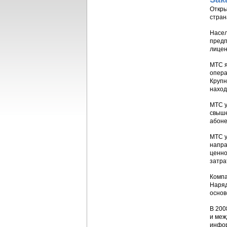
Откры
стран
Насел
предп
лицен
МТС я
опера
Крупн
наход
МТС у
свыше
абоне
МТС у
напра
ценно
затра
Компа
Наряд
основ
В 200
и меж
инфор