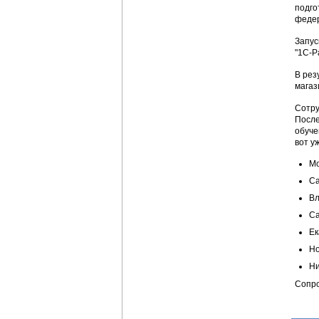
подго
федер
Запус
"1С-Р
В рез
магаз
Сотру
После
обуче
вот у
Мо
Са
Вл
С
Ек
Но
Ни
Сопро