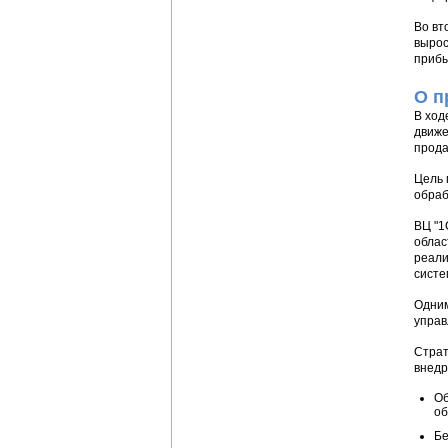
Во вт
вырос
прибы
О п
В ход
движе
прода
Цель 
обраб
ВЦ "1
облас
реали
систе
Одним
управ
Страт
внедр
Об
об
Бе