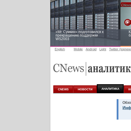
«Mr. Сумкин» подготовился к
К
прекращению поддержки
б
WS2003
English
Mobile
Android
Light
Twitter (topnew
Заоблачная оптимизация: как
Р
Faberlic изменил подход к
п
аналитике
АНАЛИТИКА
CNEWS
НОВОСТИ
К
Обзо
Инф