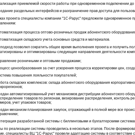
ализация приемлемой скорости работы при одновременном подключении до 
здание раздельных интерфейсов и разграничение прав доступа для пользов
ках проекта специалисты компании "1С-Рарус" предложили одновременное 
влениям:
томатизация процесса оптово-розничных продаж абонентского оборудования
томатизация складского учета основных средств и материалов.
 подход позволил сократить общее время выполнения проекта и получить п
атизированы и оптимизированы следующие направления деятельности комп
равление розничными и оптовыми продажами;
оцесс ценообразования за счет ускорения процесса корректировки цен, созд
стема повышения лояльности покупателей;
бота складских комплексов: склада абонентского оборудования корпоративн
крорегионов;
здан автоматизированный учет механизмов дистрибуции абонентского обор
спределение товаров по регионам, визирование распределения, контроль р
меров, учет упаковок товаров;
здан механизм планирования закупок, отражающий в полной мере все прои
равочники;
теграция разработанной системы с биллинговыми и бухгалтерскими системам
ы по реализации системы проводились в несколько этапов. После формирова
ме, специалисты ВЦ "1С-Рарус" провели адаптацию системы в соответствие 