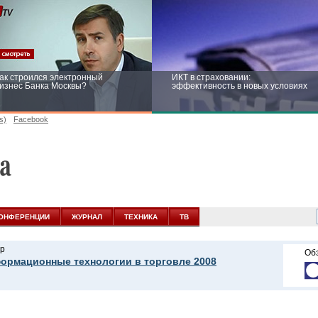
ак строился электронный
ИКТ в страховании:
изнес Банка Москвы?
эффективность в новых условиях
s)
Facebook
ейтинг CNewsInfrastructure 2015:
Информационная безопасность
риглашаем участвовать
бизнеса и госструктур: развитие в
новых условиях
ОНФЕРЕНЦИИ
ЖУРНАЛ
ТЕХНИКА
ТВ
р
Об
ормационные технологии в торговле 2008