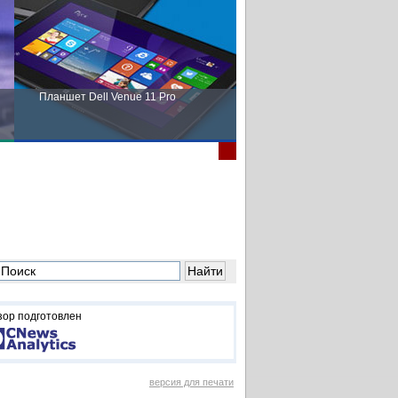
Планшет Dell Venue 11 Pro
Пора выбирать Fujitsu!
зор подготовлен
версия для печати