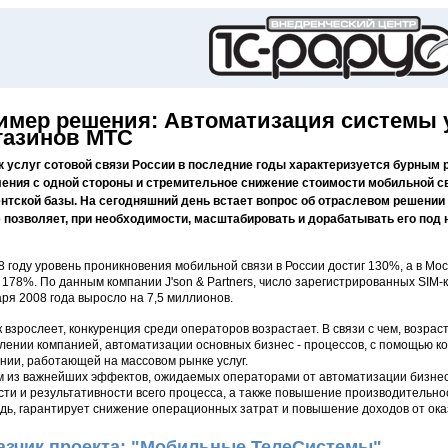
имер решения: Автоматизация системы у
газинов МТС
 услуг сотовой связи России в последние годы характеризуется бурным 
ения с одной стороны и стремительное снижение стоимости мобильной с
нтской базы. На сегодняшний день встает вопрос об отраслевом решении 
 позволяет, при необходимости, масштабировать и дорабатывать его под
8 году уровень проникновения мобильной связи в России достиг 130%, а в Мо
 178%. По данным компании J'son & Partners, число зарегистрированных SIM-
аря 2008 года выросло на 7,5 миллионов.
 взрослеет, конкуренция среди операторов возрастает. В связи с чем, возрас
лении компанией, автоматизации основных бизнес - процессов, с помощью 
нии, работающей на массовом рынке услуг.
 из важнейших эффектов, ожидаемых операторами от автоматизации бизнес
сти и результативности всего процесса, а также повышение производительност
дь, гарантирует снижение операционных затрат и повышение доходов от оказ
азчик проекта: "Мобильные ТелеСистемы"