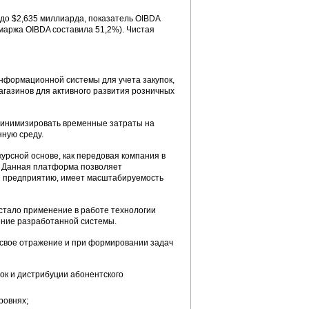
 до $2,635 миллиарда, показатель OIBDA
маржа OIBDA составила 51,2%). Чистая
нформационной системы для учета закупок,
агазинов для активного развития розничных
 минимизировать временные затраты на
ную среду.
урсной основе, как передовая компания в
. Данная платформа позволяет
ы предприятию, имеет масштабируемость
 стало применение в работе технологии
ение разработанной системы.
свое отражение и при формировании задач
ок и дистрибуции абонентского
ровнях;