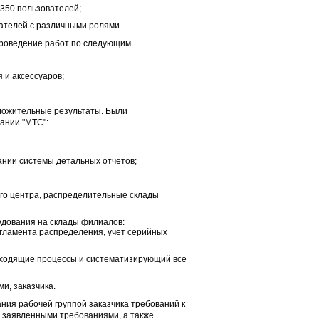
350 пользователей;
ателей с различными ролями.
проведение работ по следующим
 и аксессуаров;
оложительные результаты. Были
ании "МТС":
ании системы детальных отчетов;
ого центра, распределительные склады
удования на склады филиалов:
егламента распределения, учет серийных
сходящие процессы и систематизирующий все
и, заказчика.
ния рабочей группой заказчика требований к
с заявленными требованиями, а также