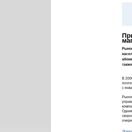
Пр
ма
Рынок
насел
абоне
также
В 200
почти
с янв
Рынок
управ
компа
Одним
скоро
очере
Зак