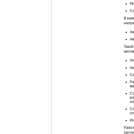
Ре
Со
В рам
напра
Ав
Ав
Такой
автом
Уп
пр
Си
Ра
ма
Со
ра
но
Со
сп
Ин
Работ
систе