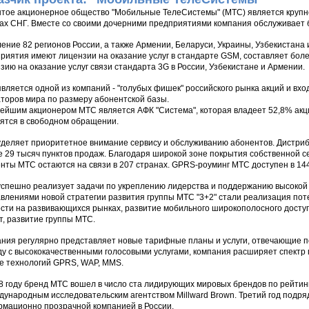
тое акционерное общество "Мобильные ТелеСистемы" (МТС) является крупне
ах СНГ. Вместе со своими дочерними предприятиями компания обслуживает 
ение 82 регионов России, а также Армении, Беларуси, Украины, Узбекистана 
риятия имеют лицензии на оказание услуг в стандарте GSM, составляет бол
зию на оказание услуг связи стандарта 3G в России, Узбекистане и Армении.
вляется одной из компаний - "голубых фишек" российского рынка акций и вх
торов мира по размеру абонентской базы.
ейшим акционером МТС является АФК "Система", которая владеет 52,8% акци
ятся в свободном обращении.
деляет приоритетное внимание сервису и обслуживанию абонентов. Дистриб
 29 тысяч пунктов продаж. Благодаря широкой зоне покрытия собственной с
нты МТС остаются на связи в 207 странах. GPRS-роуминг МТС доступен в 144
спешно реализует задачи по укреплению лидерства и поддержанию высокой
влениями новой стратегии развития группы МТС "3+2" стали реализация пот
сти на развивающихся рынках, развитие мобильного широкополосного досту
т, развитие группы МТС.
ния регулярно представляет новые тарифные планы и услуги, отвечающие п
у с высококачественными голосовыми услугами, компания расширяет спектр
е технологий GPRS, WAP, MMS.
8 году бренд МТС вошел в число ста лидирующих мировых брендов по рейтин
дународным исследовательским агентством Millward Brown. Третий год подр
мационно прозрачной компанией в России.