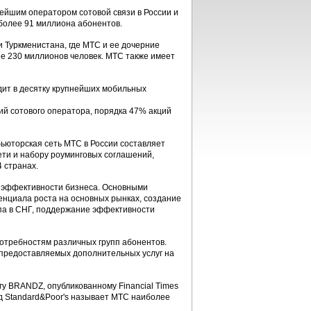
йшим оператором сотовой связи в России и
более 91 миллиона абонентов.
и Туркменистана, где МТС и ее дочерние
ее 230 миллионов человек. МТС также имеет
одит в десятку крупнейших мобильных
й сотового оператора, порядка 47% акций
ьюторская сеть МТС в России составляет
ети и набору роуминговых соглашений,
 странах.
 эффективности бизнеса. Основными
енциала роста на основных рынках, создание
па в СНГ, поддержание эффективности
отребностям различных групп абонентов.
 предоставляемых дополнительных услуг на
гу BRANDZ, опубликованному Financial Times
яд Standard&Poor's называет МТС наиболее