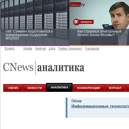
«Mr. Сумкин» подготовился к
Как строился электронный
прекращению поддержки
бизнес Банка Москвы?
WS2003
English
Mobile
Android
Light
Twitter (topnews)
Facebook
Заоблачная оптимизация: как
Рейтинг CNewsInfrastructure 20
Faberlic изменил подход к
приглашаем участвовать
аналитике
АНАЛИТИКА
CNEWS
НОВОСТИ
КОНФЕРЕНЦИИ
ЖУРНАЛ
Обзор
Информационные технологи