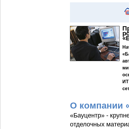
П
р
«
На
«Б
ав
ми
ос
ИТ
се
О компании 
«Бауцентр» - крупн
отделочных матери