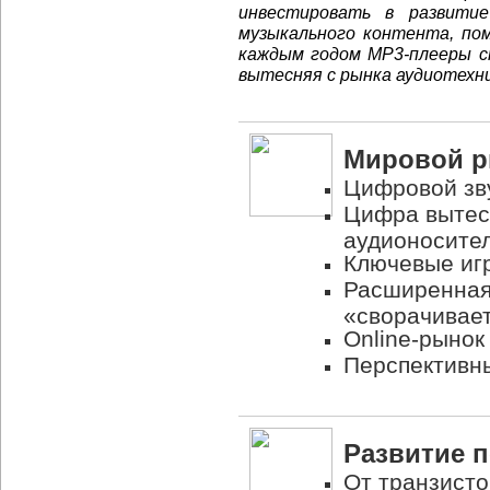
инвестировать в развити
музыкального контента, по
каждым годом
MP3-плееры
с
вытесняя с рынка аудиотехни
Мировой р
Цифровой зв
Цифра вытес
аудионосите
Ключевые иг
Расширенная
«сворачивае
Online-рынок
Перспективн
Развитие п
От транзисто