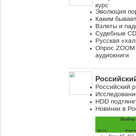
курс
Эволюция пор
Каким бывает
Взлеты и па
Судебные CD
Русская «хал
Опрос ZOOM:
аудиокниги
Российски
Российский р
Исследовани
HDD подтянет
Новинки в Ро
Выбор 
Место
Модел
1