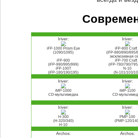
Совреме
Iriver:
Iriver:
iFP-1000 Prism Eye
iFP-800 Craft
(1090/1095)
(iFP-880/890/895/
эксклюзивная с
iFP-900
iFP-700 Craft
(iFP-990/995/999)
(iFP-780/790/795
iFP-100T
N-10
(iFP-180/190/195)
(N-101/103/10
Iriver:
Iriver:
iMP-1000
iMP-1100
CD-мультимедиа
CD-мультиме
Iriver:
Iriver:
H-300
PMP-100
(H-320/340)
(PMP-120/14
H-10
Archos:
Archos: