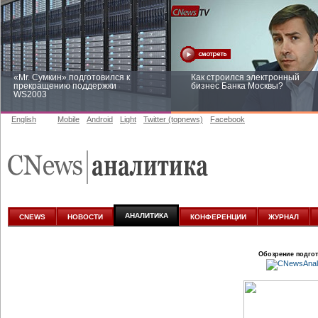
«Mr. Сумкин» подготовился к
Как строился электронный
прекращению поддержки
бизнес Банка Москвы?
WS2003
English
Mobile
Android
Light
Twitter (topnews)
Facebook
Заоблачная оптимизация: как
Рейтинг CNewsInfrastructure 20
Faberlic изменил подход к
приглашаем участвовать
аналитике
АНАЛИТИКА
CNEWS
НОВОСТИ
КОНФЕРЕНЦИИ
ЖУРНАЛ
Обозрение подго