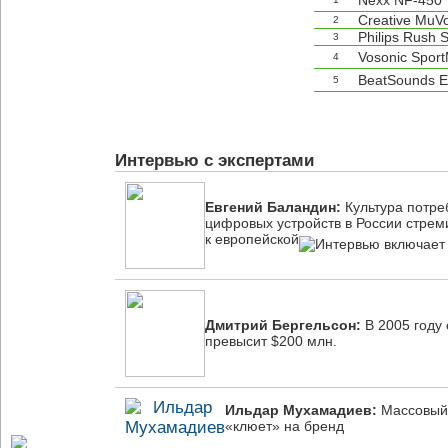
Nexx NF-450
Creative MuV
2
Philips Rush 
3
Vosonic Spor
4
BeatSounds 
5
Интервью с экспертами
Евгений Баландин:
Культура потре
цифровых устройств в России стрем
к европейской
Дмитрий Бергельсон:
В 2005 году
превысит $200 млн.
Ильдар Мухамадиев:
Массовый 
«клюет» на бренд