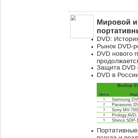
Мировой и
портативн
DVD: Истори
Рынок DVD-р
DVD нового п
продолжаетс
Защита DVD 
DVD в России
Выбор Z
Место
Моде
Samsung DV
1
Panasonic D
2
Sony MV-70
3
Prology AVD
4
Shinco SDP-
5
Портативные 
всегда и вез