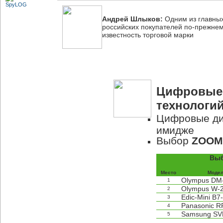
Андрей Шлыков:
Одним из главных
российских покупателей
по-прежне
известность торговой марки
Цифровые 
технологи
Цифровые ди
имидже
Выбор
ZOOM
Выб
Место
Моде
Olympus DM
1
Olympus W-
2
Edic-Mini B7
3
Panasonic R
4
Samsung SV
5