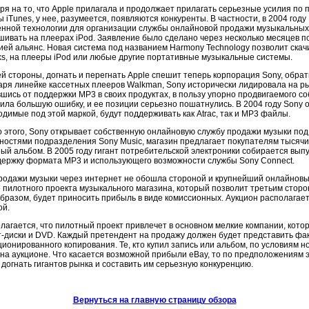
ря на то, что Apple прилагала и продолжает прилагать серьезные усилия по
 iTunes, у нее, разумеется, появляются конкуренты. В частности, в 2004 год
енной технологии для организации службы онлайновой продажи музыкальных
ивать на плеерах iPod. Заявление было сделано через несколько месяцев пос
ией альянс. Новая система под названием Harmony Technology позволит скачи
ks, на плееры iPod или любые другие портативные музыкальные системы.
ей стороны, догнать и перегнать Apple спешит теперь корпорация Sony, обра
аря линейке кассетных плееров Walkman, Sony исторически лидировала на ры
шись от поддержки MP3 в своих продуктах, в пользу упорно продвигаемого со
ила большую ошибку, и ее позиции серьезно пошатнулись. В 2004 году Sony 
димые под этой маркой, будут поддерживать как Atrac, так и MP3 файлы.
 этого, Sony открывает собственную онлайновую службу продажи музыки под
ностями подразделения Sony Music, магазин предлагает покупателям тысячи 
ый альбом. В 2005 году гигант потребительской электроники собирается вып
держку формата MP3 и использующего возможности службы Sony Connect.
родажи музыки через интернет не обошла стороной и крупнейший онлайновы
е пилотного проекта музыкального магазина, который позволит третьим сторо
бразом, будет приносить прибыль в виде комиссионных. Аукцион располагает
ой.
лагается, что пилотный проект привлечет в основном мелкие компании, кото
т-диски
и DVD. Каждый претендент на продажу должен будет представить фа
ионированного копирования. Те, кто купил запись или альбом, по условиям н
 на аукционе. Что касается возможной прибыли eBay, то по предположениям э
догнать гигантов рынка и составить им серьезную конкуренцию.
Вернуться на главную страницу обзора