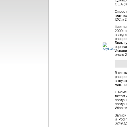
Однако
США (R
Спрос 
году т
IDC, к 
Настоящ
2009 г
вслед 
распро
Большу
оценкам
Испани
около 
В слож
распро
выпуст
млн. п
С моме
Летом 2
прода
прода
Wippit 
Записи
и iPod 
$249 до