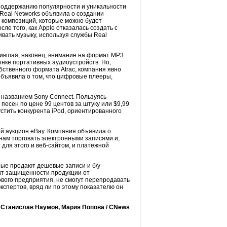
 поддержанию популярности и уникальности
у Real Networks объявила о создании
 композиций, которые можно будет
ле того, как Apple отказалась создать с
вать музыку, используя службы Real
тившая, наконец, внимание на формат MP3.
нке портативных аудиоустройств. Но,
бственного формата Atrac, компания явно
объявила о том, что цифровые плееры,
 названием Sony Connect. Пользуясь
песен по цене 99 центов за штуку или $9,99
устить конкурента iPod, ориентированного
й аукцион eBay. Компания объявила о
нам торговать электронными записями и,
 для этого и веб-сайтом, и платежной
рые продают дешевые записи и б/у
кт защищенности продукции от
ового предприятия, не смогут перепродавать
кспертов, вряд ли по этому показателю он
Станислав Наумов, Мария Попова / CNews