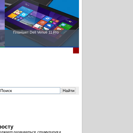
Планшет Dell Venue 11 Pro
Пора выбирать Fujitsu!
росту
лжает развиваться, стимулируя в