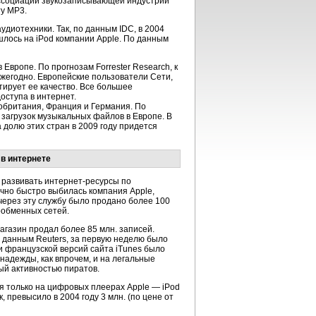
Ассоциации звукозаписывающей индустрии
у MP3.
диотехники. Так, по данным IDC, в 2004
шлось на iPоd компании Apple. По данным
Европе. По прогнозам Forrester Research, к
жегодно. Европейские пользователи Сети,
тирует ее качество. Все большее
ступа в интернет.
обритания, Франция и Германия. По
х загрузок музыкальных файлов в Европе. В
долю этих стран в 2009 году придется
в интернете
 развивать
интернет-ресурсы
по
чно быстро выбилась компания Apple,
через эту службу было продано более 100
ообменных сетей.
агазин
продал более
85 млн.
записей.
о данным Reuters, за первую неделю было
 и французской версий сайта iTunes было
надежды, как впрочем, и на легальные
ный активностью пиратов.
ся только на цифровых плеерах Apple — iPod
, превысило в 2004 году 3 млн. (по цене от