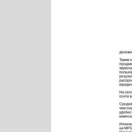
денежн
Таким 
продаж 
звукоз
пользов
резуль
распро
юридич
На сег
почти в
Средня
чем пок
удобно
композ
Изнача
на
MP3