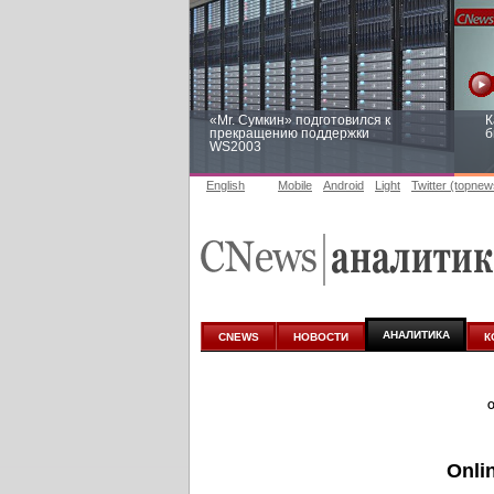
«Mr. Сумкин» подготовился к
К
прекращению поддержки
б
WS2003
English
Mobile
Android
Light
Twitter (topnew
Заоблачная оптимизация: как
Р
Faberlic изменил подход к
п
аналитике
АНАЛИТИКА
CNEWS
НОВОСТИ
К
О
Onli