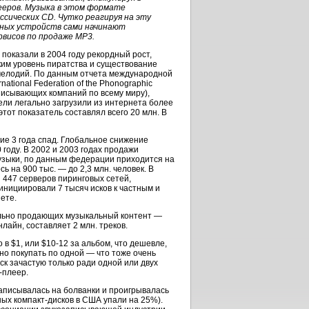
еров.
Музыка в этом формате
ссических CD. Чутко реагируя на эту
ных устройств сами начинают
висов по продаже МР3.
оказали в 2004 году рекордный рост,
им уровень пиратства и существование
мелодий. По данным отчета международной
ational Federation of the Phonographic
записывающих компаний по всему миру),
ели легально загрузили из интернета более
 этот показатель составлял всего
20 млн.
В
ие 3 года спад. Глобальное снижение
 году. В 2002 и 2003 годах продажи
узыки, по данным федерации приходится на
сь на 900 тыс. — до
2,3 млн.
человек. В
 447 серверов пиринговых сетей,
нициировали 7 тысяч исков к частным и
ете.
гально продающих музыкальный контент —
онлайн, составляет
2 млн.
треков.
 в $1, или
$10-12
за альбом, что дешевле,
о покупать по одной — что тоже очень
ск
зачастую только ради одной или двух
-плеер.
аписывалась на болванки и проигрывалась
ьных
компакт-дисков
в США упали на 25%).