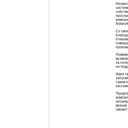
Несмот
системы
собств
прослуш
компан
Networ
Со сво
Благод
отказав
соверш
произво
Помимо
возмож
за полн
на под
Идея п
запуск
таким о
систем
Предпо
компак
несанкц
музыку
сможет 