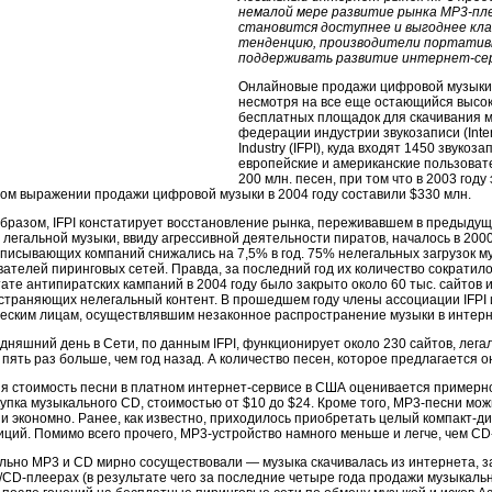
немалой мере развитие рынка
МР3-пле
становится доступнее и выгоднее кла
тенденцию, производители портатив
поддерживать развитие интернет-сер
Онлайновые продажи цифровой музыки п
несмотря на все еще остающийся высок
бесплатных площадок для скачивания 
федерации индустрии звукозаписи (Intern
Industry (IFPI), куда входят 1450 звуко
европейские и американские пользоват
200 млн. песен, при том что в 2003 году
ом выражении продажи цифровой музыки в 2004 году составили
$330 млн.
образом, IFPI констатирует восстановление рынка, переживавшем в предыдущ
легальной музыки, ввиду агрессивной деятельности пиратов, началось в 2000
аписывающих компаний снижались на
7,5% в год.
75% нелегальных загрузок м
ателей пиринговых сетей. Правда, за последний год их количество сократило
тате антипиратских кампаний в 2004 году было закрыто около
60 тыс.
сайтов и
страняющих нелегальный контент. В прошедшем году члены ассоциации IFPI и
еским лицам, осуществлявшим незаконное распространение музыки в интерн
одняшний день в Сети, по данным IFPI, функционирует около 230 сайтов, ле
 пять раз больше, чем год назад. А количество песен, которое предлагается 
я стоимость песни в платном
интернет-сервисе
в США оценивается примерно
упка музыкального CD, стоимостью от $10 до $24. Кроме того,
MP3-песни
можн
 и экономно. Ранее, как известно, приходилось приобретать целый
компакт-ди
иций. Помимо всего прочего,
MP3-устройство
намного меньше и легче, чем
CD
льно MP3 и СD мирно сосуществовали — музыка скачивалась из интернета, з
/СD-плеерах
(в результате чего за последние четыре года продажи музыкал