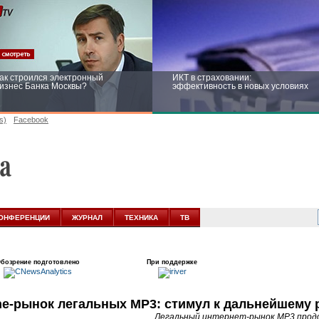
ак строился электронный
ИКТ в страховании:
изнес Банка Москвы?
эффективность в новых условиях
s)
Facebook
ейтинг CNewsInfrastructure 2015:
Информационная безопасность
риглашаем участвовать
бизнеса и госструктур: развитие в
новых условиях
ОНФЕРЕНЦИИ
ЖУРНАЛ
ТЕХНИКА
ТВ
бозрение подготовлено
При поддержке
ne-рынок легальных МР3: стимул к дальнейшему 
Легальный интернет-рынок МР3 продо