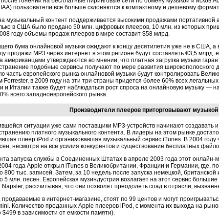
 после гонений на бесплатные пиринговые сети по обмену музыкой и исков 
IAA) пользователи все больше склоняются к компактному и дешевому формат
на музыкальный контент поддерживается высокими продажами портативной ау
олько в США было продано 50 млн. цифровых плееров, 10 млн. из которых при
2008 году объемы продаж плееров в мире составит $58 млрд.
его бума онлайновой музыки ожидают к концу десятилетия уже не в США, а в 
оду продажи МР3 через интернет в этом регионе будут составлять
€3,5 млрд.
е
за американцами утверждаются во мнении, что платная загрузка музыки гаран
странение подобные сервисы получают по мере развития широкополосного до
ю часть европейского рынка онлайновой музыки будут контролировать Велик
 Forrester, в 2009 году на эти три страны придется более 60% всех легальны
и и Италии также будет наблюдаться рост спроса на онлайновую музыку — на 
20% всего западноевропейского рынка.
Производители плееров приторговывают музыкой 
ившейся ситуации уже сами поставщики
МР3-устройств
начинают создавать и
странению платного музыкального контента. В лидеры на этом рынке достато
ившая плеер iPod и организовавшая музыкальный сервис iTunes. В 2004 году 
есен, несмотря на все усилия конкурентов и существование бесплатных файл
нта запуска службы в Соединенных Штатах в апреле 2003 года этот
онлайн-м
004 года Apple открыл iTunes в Великобритании, Франции и Германии, где, п
но
800 тыс.
записей. Затем, за 10 недель после запуска немецкой, британской
но
5 млн.
песен. Европейская музиндустрия возлагает на этот сервис большие 
и Napster, рассчитывая, что они позволят преодолеть спад в отрасли, вызван
, продаваемые в
интернет-магазине,
стоят по 99 центов и могут проигрывать
mini. Количество проданных Apple плееров iPod, с момента их выхода на рынок
 $499 в зависимости от емкости памяти).