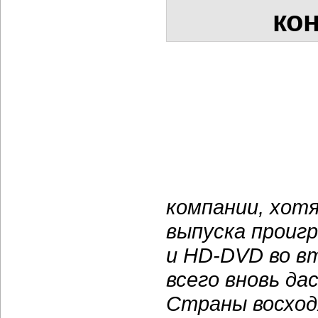
ко
компании, хот
выпуска проиг
и HD-DVD во вт
всего вновь д
Страны восход