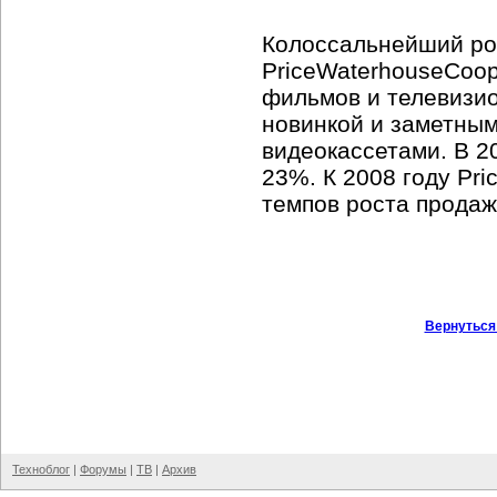
Колоссальнейший ро
PriceWaterhouseCoop
фильмов и телевизио
новинкой и заметны
видеокассетами. В 2
23%. К 2008 году Pr
темпов роста продаж
Вернуться
Техноблог
|
Форумы
|
ТВ
|
Архив