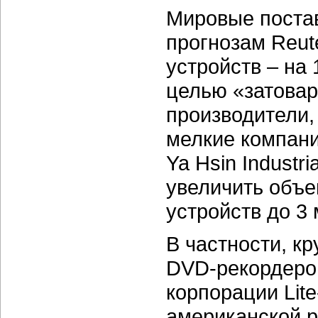
Мировые поста
прогнозам Reut
устройств – на
целью «затовар
производители,
мелкие компан
Ya Hsin Industria
увеличить объ
устройств до
3 
В частности, к
DVD-рекордеро
корпорации
Lit
американской 