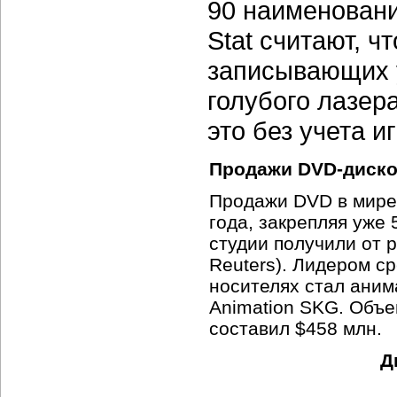
90 наименовани
Stat считают, ч
записывающих 
голубого лазера
это без учета и
Продажи DVD-диско
Продажи DVD в мире
года, закрепляя уже
студии получили от 
Reuters). Лидером 
носителях стал ани
Animation SKG. Объ
составил $458 млн.
Д