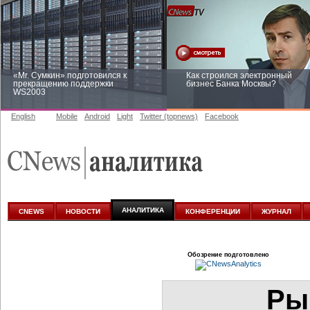
«Mr. Сумкин» подготовился к
Как строился электронный
прекращению поддержки
бизнес Банка Москвы?
WS2003
English
Mobile
Android
Light
Twitter (topnews)
Facebook
Заоблачная оптимизация: как
Рейтинг CNewsInfrastructure 20
Faberlic изменил подход к
приглашаем участвовать
аналитике
АНАЛИТИКА
CNEWS
НОВОСТИ
КОНФЕРЕНЦИИ
ЖУРНАЛ
Обозрение подготовлено
Ры