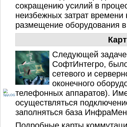
сокращению усилий в процес
неизбежных затрат времени
размещение оборудования в 
Кар
Следующей задачей
СофтИнтегро, было
сетевого и сервер
оконечного оборуд
телефонных аппаратов). Им
осуществляться подключение
заполняться база ИнфраМен
Подробные карты коммутаци