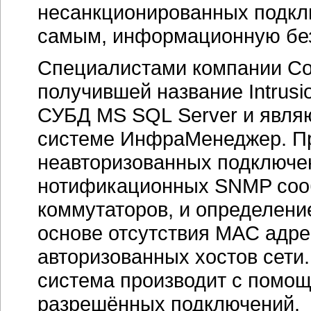
несанкционированных подклю
самым, информационную без
Специалистами компании Со
получившей название Intrusio
СУБД MS SQL Server и явля
системе ИнфраМенеджер. П
неавторизованных подключе
нотификационных SNMP сооб
коммутаторов, и определени
основе отсутствия MAC адре
авторизованных хостов сет
система производит с помо
разрешённых подключений.