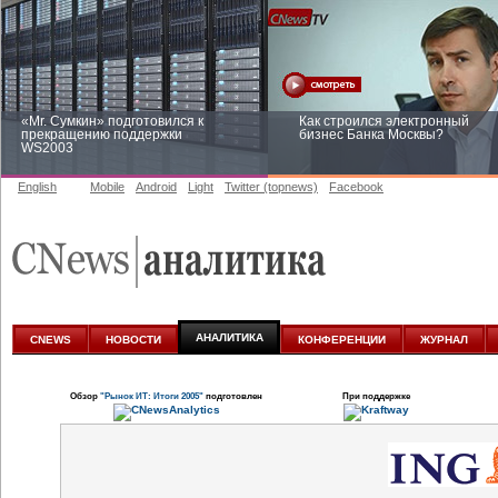
«Mr. Сумкин» подготовился к
Как строился электронный
прекращению поддержки
бизнес Банка Москвы?
WS2003
English
Mobile
Android
Light
Twitter (topnews)
Facebook
Заоблачная оптимизация: как
Рейтинг CNewsInfrastructure 20
Faberlic изменил подход к
приглашаем участвовать
аналитике
АНАЛИТИКА
CNEWS
НОВОСТИ
КОНФЕРЕНЦИИ
ЖУРНАЛ
Обзор
"Рынок ИТ: Итоги 2005"
подготовлен
При поддержке