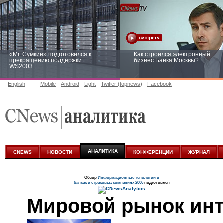
«Mr. Сумкин» подготовился к
Как строился электронный
прекращению поддержки
бизнес Банка Москвы?
WS2003
English
Mobile
Android
Light
Twitter (topnews)
Facebook
Заоблачная оптимизация: как
Рейтинг CNewsInfrastructure 20
Faberlic изменил подход к
приглашаем участвовать
аналитике
АНАЛИТИКА
CNEWS
НОВОСТИ
КОНФЕРЕНЦИИ
ЖУРНАЛ
Обзор
Информационные тенологии в
банках и страховых компаниях 2006
подготовлен
Мировой рынок
инт