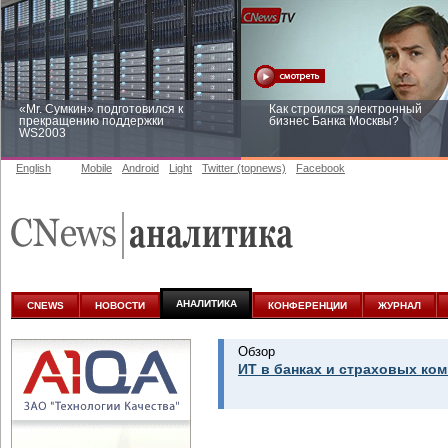
«Mr. Сумкин» подготовился к
Как строился электронный
прекращению поддержки
бизнес Банка Москвы?
WS2003
English
Mobile
Android
Light
Twitter (topnews)
Facebook
Заоблачная оптимизация: как
Рейтинг CNewsInfrastructure 20
Faberlic изменил подход к
приглашаем участвовать
аналитике
АНАЛИТИКА
CNEWS
НОВОСТИ
КОНФЕРЕНЦИИ
ЖУРНАЛ
Обзор
ИТ в банках и страховых ком