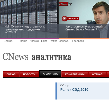
«Mr. Сумкин» подготовился к
Как строился электронный
прекращению поддержки
бизнес Банка Москвы?
WS2003
English
Mobile
Android
Light
Twitter (topnews)
Facebook
Заоблачная оптимизация: как
Рейтинг CNewsInfrastructure 20
Faberlic изменил подход к
приглашаем участвовать
аналитике
АНАЛИТИКА
CNEWS
НОВОСТИ
КОНФЕРЕНЦИИ
ЖУРНАЛ
Обзор
Рынок СЭД 2010