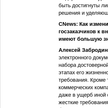
быть достигнуты л
решения и уделяющ
CNews: Как измен
госзаказчиков к 
имеют б
о
льшую зн
Алексей Забродин
электронного докум
набора достоверно
этапах его жизненн
требования. Кроме т
коммерческих компа
даже в ущерб иной 
жесткие требования