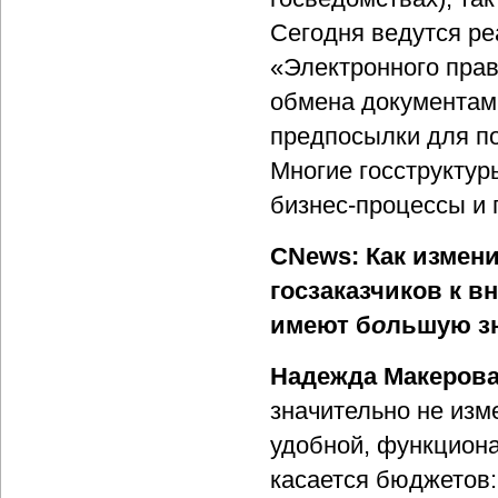
Сегодня ведутся р
«Электронного прав
обмена документами
предпосылки для п
Многие госструктур
бизнес-процессы и 
CNews: Как измен
госзаказчиков к 
имеют б
о
льшую зн
Надежда Макерова
значительно не изм
удобной, функциона
касается бюджетов: