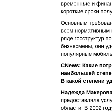
временн
ы
е и финан
короткие сроки пол
Основным требовани
всем нормативным 
ряде госструктур п
бизнесмены, они у
популярные мобильны
CNews: Какие пот
наибольшей степе
В какой степени у
Надежда Макерова
предоставляла услу
области. В 2002 го