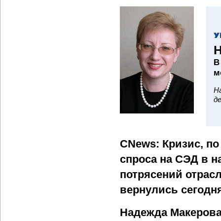
Н
В
м
Н
д
CNews: Кризис, п
спроса на СЭД в 
потрясений отрасл
вернулись сегодн
Надежда Макерова