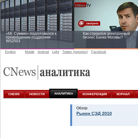
«Mr. Сумкин» подготовился к
Как строился электронный
прекращению поддержки
бизнес Банка Москвы?
WS2003
English
Mobile
Android
Light
Twitter (topnews)
Facebook
Заоблачная оптимизация: как
Рейтинг CNewsInfrastructure 20
Faberlic изменил подход к
приглашаем участвовать
аналитике
АНАЛИТИКА
CNEWS
НОВОСТИ
КОНФЕРЕНЦИИ
ЖУРНАЛ
Обзор
Рынок СЭД 2010