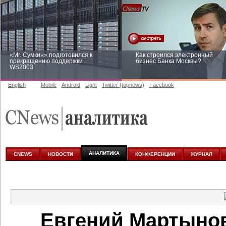
«Mr. Сумкин» подготовился к
Как строился электронный
прекращению поддержки
бизнес Банка Москвы?
WS2003
English
Mobile
Android
Light
Twitter (topnews)
Facebook
Заоблачная оптимизация: как
Рейтинг CNewsInfrastructure 20
Faberlic изменил подход к
приглашаем участвовать
аналитике
АНАЛИТИКА
CNEWS
НОВОСТИ
КОНФЕРЕНЦИИ
ЖУРНАЛ
Евгений Мартынов