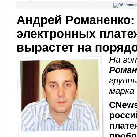
Андрей Романенко:
электронных плате
вырастет на поряд
На во
Роман
групп
марка
CNews
росси
плате
пробл