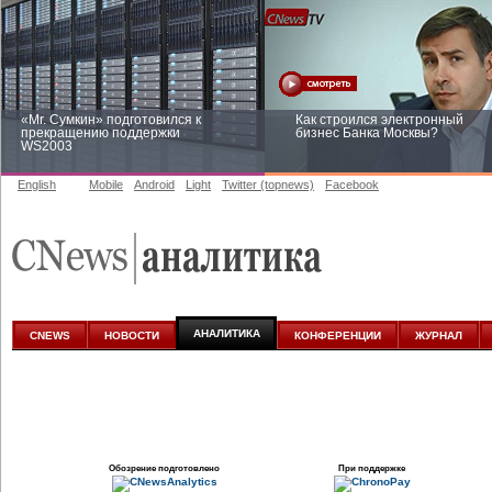
«Mr. Сумкин» подготовился к
Как строился электронный
прекращению поддержки
бизнес Банка Москвы?
WS2003
English
Mobile
Android
Light
Twitter (topnews)
Facebook
Заоблачная оптимизация: как
Рейтинг CNewsInfrastructure 20
Faberlic изменил подход к
приглашаем участвовать
аналитике
АНАЛИТИКА
CNEWS
НОВОСТИ
КОНФЕРЕНЦИИ
ЖУРНАЛ
Обозрение подготовлено
При поддержке