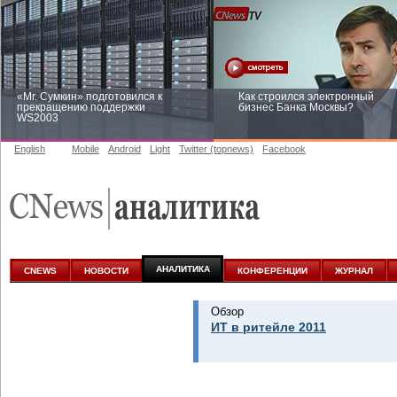
«Mr. Сумкин» подготовился к
Как строился электронный
прекращению поддержки
бизнес Банка Москвы?
WS2003
English
Mobile
Android
Light
Twitter (topnews)
Facebook
Заоблачная оптимизация: как
Рейтинг CNewsInfrastructure 20
Faberlic изменил подход к
приглашаем участвовать
аналитике
АНАЛИТИКА
CNEWS
НОВОСТИ
КОНФЕРЕНЦИИ
ЖУРНАЛ
Обзор
ИТ в ритейле 2011