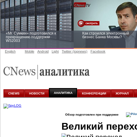
«Mr. Сумкин» подготовился к
Как строился электронный
прекращению поддержки
бизнес Банка Москвы?
WS2003
English
Mobile
Android
Light
Twitter (topnews)
Facebook
Заоблачная оптимизация: как
Рейтинг CNewsInfrastructure 20
Faberlic изменил подход к
приглашаем участвовать
аналитике
АНАЛИТИКА
CNEWS
НОВОСТИ
КОНФЕРЕНЦИИ
ЖУРНАЛ
Обзор подготовлен при поддержке
Великий перех