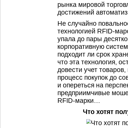
рынка мировой торгов
достижений автоматиз
Не случайно повально
технологией
RFID-мар
упала до пары десятк
корпоративную систему
подходит ли срок хран
что эта технология, о
довести учет товаров,
процесс покупок до со
и опереться на перспе
предприимчивые мошен
RFID-марки
…
Что хотят по