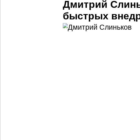
Дмитрий Слинь
быстрых внед