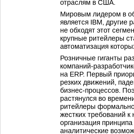
отраслям в США.
Мировым лидером в об
является IBM, другие 
не обходят этот сегме
крупные ритейлеры ст
автоматизация которых
Розничные гиганты ра
компаний-разработчик
на ERP. Первый приор
резких движений, пад
бизнес-процессов
. По
растянулся во времени
ритейлеры формально м
жестких требований к
организация принципа
аналитические возмож