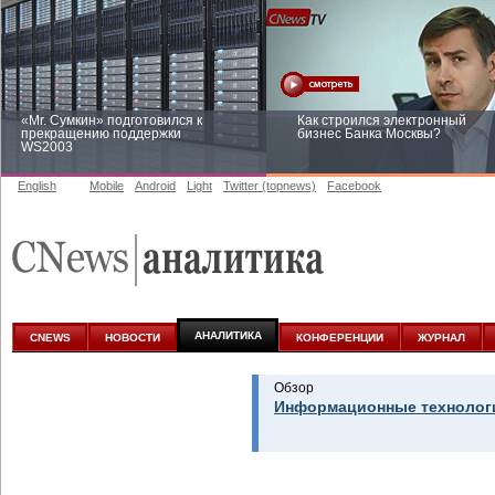
«Mr. Сумкин» подготовился к
Как строился электронный
прекращению поддержки
бизнес Банка Москвы?
WS2003
English
Mobile
Android
Light
Twitter (topnews)
Facebook
Заоблачная оптимизация: как
Рейтинг CNewsInfrastructure 20
Faberlic изменил подход к
приглашаем участвовать
аналитике
АНАЛИТИКА
CNEWS
НОВОСТИ
КОНФЕРЕНЦИИ
ЖУРНАЛ
Обзор
Информационные технологи